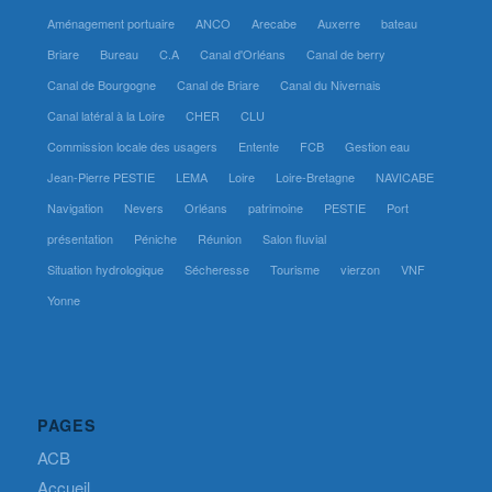
Aménagement portuaire
ANCO
Arecabe
Auxerre
bateau
Briare
Bureau
C.A
Canal d'Orléans
Canal de berry
Canal de Bourgogne
Canal de Briare
Canal du Nivernais
Canal latéral à la Loire
CHER
CLU
Commission locale des usagers
Entente
FCB
Gestion eau
Jean-Pierre PESTIE
LEMA
Loire
Loire-Bretagne
NAVICABE
Navigation
Nevers
Orléans
patrimoine
PESTIE
Port
présentation
Péniche
Réunion
Salon fluvial
Situation hydrologique
Sécheresse
Tourisme
vierzon
VNF
Yonne
PAGES
ACB
Accueil