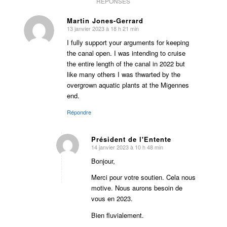
RÉPONSES
Martin Jones-Gerrard
13 janvier 2023 à 18 h 21 min
dit
:
I fully support your arguments for keeping
the canal open. I was intending to cruise
the entire length of the canal in 2022 but
like many others I was thwarted by the
overgrown aquatic plants at the Migennes
end.
Répondre
Président de l'Entente
14 janvier 2023 à 10 h 48 min
dit
:
Bonjour,
Merci pour votre soutien. Cela nous
motive. Nous aurons besoin de
vous en 2023.
Bien fluvialement.