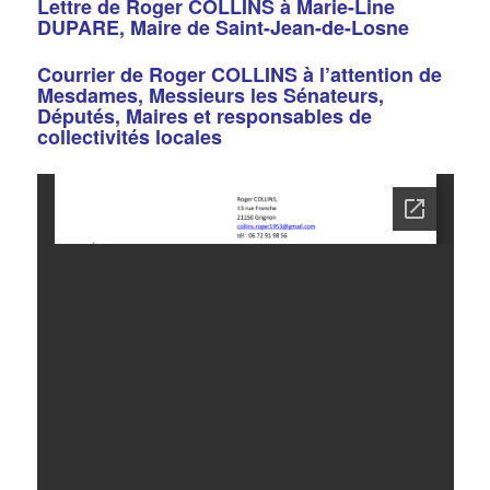
Lettre de Roger COLLINS à Marie-Line
DUPARE, Maire de Saint-Jean-de-Losne
Courrier de Roger COLLINS à l’attention de
Mesdames, Messieurs les Sénateurs,
Députés, Maires et responsables de
collectivités locales