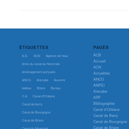
ÉTIQUETTES
PAGES
ACB
A.G.
ACN
Agence de l'eau
Accueil
Amis du canal du Nivernais
ACN
Aménagement portuaire
Actualités
ANCO
ANCO
Arecabe
Auxerre
ANPEI
bateau
Briare
Bureau
Arecabe
C.A
Canal d'Orléans
ARF
Bibliographie
Canal de berry
Canal d’Orléans
Canal de Bourgogne
Canal de Berry
Canal de Briare
Canal de Bourgogne
Canal de Briare
Canal du Nivernais