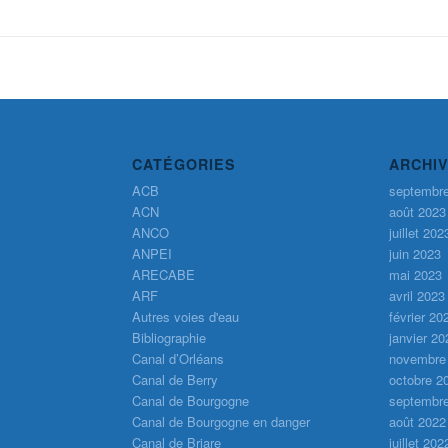
CATÉGORIES
ARCHI
ACB
septembr
ACN
août 2023
ANCO
juillet 202
ANPEI
juin 2023
ARECABE
mai 2023
ARF
avril 2023
Autres voies d'eau
février 20
Bibliographie
janvier 20
Canal d’Orléans
novembre
Canal de Berry
octobre 2
Canal de Bourgogne
septembr
Canal de Bourgogne en danger
août 2022
Canal de Briare
juillet 202