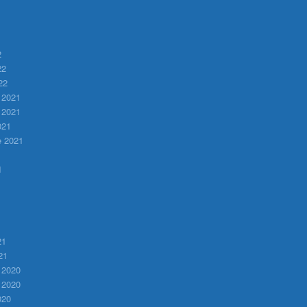
2
22
22
 2021
 2021
021
e 2021
1
1
21
21
 2020
 2020
020