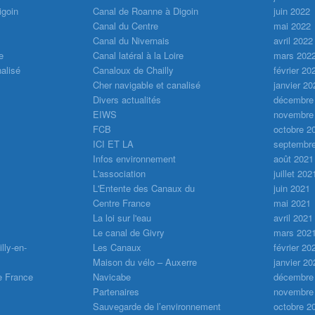
igoin
Canal de Roanne à Digoin
juin 2022
Canal du Centre
mai 2022
Canal du Nivernais
avril 2022
e
Canal latéral à la Loire
mars 202
alisé
Canaloux de Chailly
février 20
Cher navigable et canalisé
janvier 20
Divers actualités
décembre
EIWS
novembre
FCB
octobre 2
ICI ET LA
septembr
Infos environnement
août 2021
L'association
juillet 202
L'Entente des Canaux du
juin 2021
Centre France
mai 2021
La loi sur l'eau
avril 2021
Le canal de Givry
mars 202
lly-en-
Les Canaux
février 20
Maison du vélo – Auxerre
janvier 20
e France
Navicabe
décembre
Partenaires
novembre
Sauvegarde de l’environnement
octobre 2