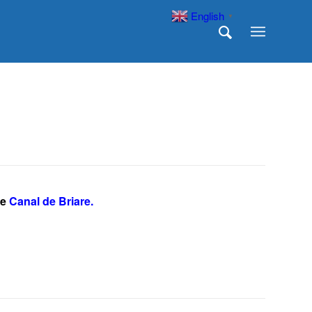
English
▼
le
Canal de Briare.