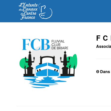
F C
Associat
Θ Dans 