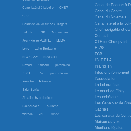
Canal de Roanne à D
Canal latéral à la Loire
CHER
Canal du Centre
CLU
Canal du Nivernais
Canal latéral à la Loir
Commission locale des usagers
Cher navigable et can
Entente
FCB
Gestion eau
Contact
Jean-Pierre PESTIE
LEMA
CTF de Champvert
EIWS
Loire
Loire-Bretagne
FCB
NAVICABE
Navigation
ICI ET LA
Nevers
Orléans
patrimoine
In English
Infos environnement
PESTIE
Port
présentation
L’association
Péniche
Réunion
La Loi sur l’eau
Salon fluvial
Le canal de Givry
Les adhérents
Situation hydrologique
Les Canaloux de Chai
Sécheresse
Tourisme
Gâtinais
vierzon
VNF
Yonne
Les canaux du Centr
Maison du vélo
Mentions légales