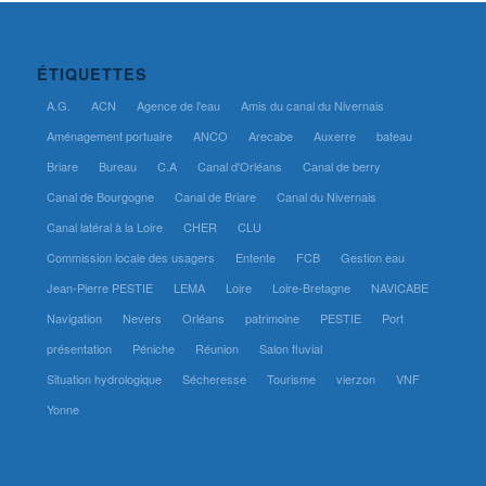
ÉTIQUETTES
A.G.
ACN
Agence de l'eau
Amis du canal du Nivernais
Aménagement portuaire
ANCO
Arecabe
Auxerre
bateau
Briare
Bureau
C.A
Canal d'Orléans
Canal de berry
Canal de Bourgogne
Canal de Briare
Canal du Nivernais
Canal latéral à la Loire
CHER
CLU
Commission locale des usagers
Entente
FCB
Gestion eau
Jean-Pierre PESTIE
LEMA
Loire
Loire-Bretagne
NAVICABE
Navigation
Nevers
Orléans
patrimoine
PESTIE
Port
présentation
Péniche
Réunion
Salon fluvial
Situation hydrologique
Sécheresse
Tourisme
vierzon
VNF
Yonne