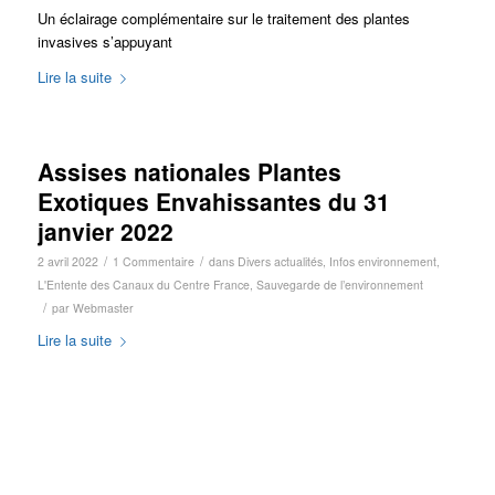
Un éclairage complémentaire sur le traitement des plantes
invasives s’appuyant
Lire la suite
Assises nationales Plantes
Exotiques Envahissantes du 31
janvier 2022
/
/
2 avril 2022
1 Commentaire
dans
Divers actualités
,
Infos environnement
,
L'Entente des Canaux du Centre France
,
Sauvegarde de l’environnement
/
par
Webmaster
Lire la suite