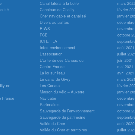
e
Canal latéral à la Loire
mars 202
alisé
Canaloux de Chailly
février 20
Cher navigable et canalisé
janvier 20
Divers actualités
décembre
EIWS
novembre
FCB
octobre 2
ICI ET LA
septembr
Infos environnement
août 2021
L'association
juillet 202
L'Entente des Canaux du
juin 2021
Centre France
mai 2021
La loi sur l'eau
avril 2021
Le canal de Givry
mars 202
lly-en-
Les Canaux
février 20
Maison du vélo – Auxerre
janvier 20
e France
Navicabe
décembre
Partenaires
novembre
Sauvegarde de l’environnement
octobre 2
Sauvegarde du patrimoine
septembr
Vallée du Cher
août 2020
Vallée du Cher et territoires
juillet 202