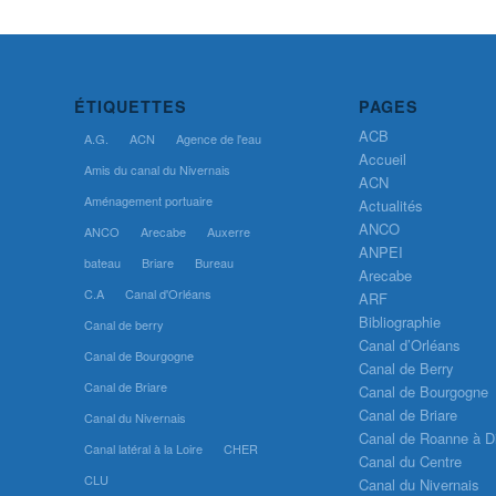
ÉTIQUETTES
PAGES
ACB
A.G.
ACN
Agence de l'eau
Accueil
Amis du canal du Nivernais
ACN
Aménagement portuaire
Actualités
ANCO
ANCO
Arecabe
Auxerre
ANPEI
bateau
Briare
Bureau
Arecabe
C.A
Canal d'Orléans
ARF
Bibliographie
Canal de berry
Canal d’Orléans
Canal de Bourgogne
Canal de Berry
Canal de Briare
Canal de Bourgogne
Canal de Briare
Canal du Nivernais
Canal de Roanne à D
Canal latéral à la Loire
CHER
Canal du Centre
CLU
Canal du Nivernais