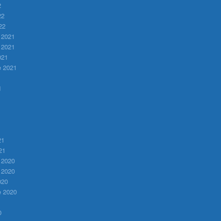
2
22
22
 2021
 2021
021
e 2021
1
1
21
21
 2020
 2020
020
e 2020
0