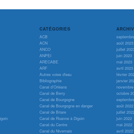
CATÉGORIES
ARCHI
ACB
septembr
ACN
août 2023
ANCO
juillet 202
ANPEI
juin 2023
ARECABE
mai 2023
ARF
avril 2023
Autres voies d'eau
février 20
Bibliographie
janvier 20
Canal d’Orléans
novembre
Canal de Berry
octobre 2
Canal de Bourgogne
septembr
Canal de Bourgogne en danger
août 2022
Canal de Briare
juillet 202
igoin
Canal de Roanne à Digoin
juin 2022
Canal du Centre
mai 2022
Canal du Nivernais
avril 2022