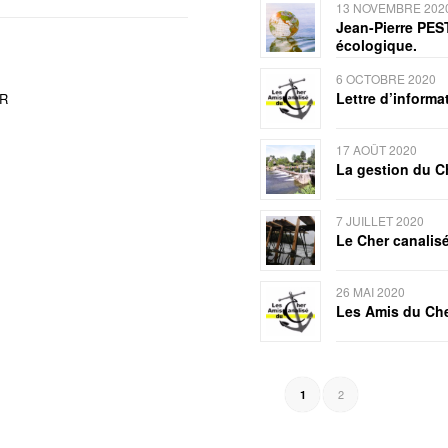
13 NOVEMBRE 202
Jean-Pierre PEST
écologique.
6 OCTOBRE 2020
Lettre d’inform
ER
17 AOÛT 2020
La gestion du C
7 JUILLET 2020
Le Cher canalisé
26 MAI 2020
Les Amis du Che
2
1