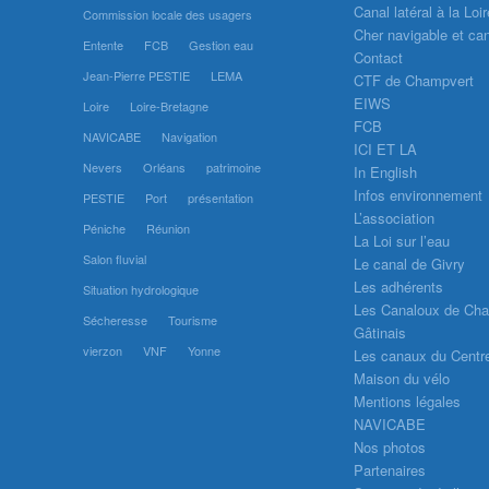
Canal latéral à la Loir
Commission locale des usagers
Cher navigable et can
Entente
FCB
Gestion eau
Contact
Jean-Pierre PESTIE
LEMA
CTF de Champvert
EIWS
Loire
Loire-Bretagne
FCB
NAVICABE
Navigation
ICI ET LA
Nevers
Orléans
patrimoine
In English
Infos environnement
PESTIE
Port
présentation
L’association
Péniche
Réunion
La Loi sur l’eau
Salon fluvial
Le canal de Givry
Les adhérents
Situation hydrologique
Les Canaloux de Chai
Sécheresse
Tourisme
Gâtinais
vierzon
VNF
Yonne
Les canaux du Centr
Maison du vélo
Mentions légales
NAVICABE
Nos photos
Partenaires