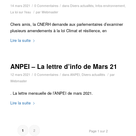
/
/
14 mars 2021
0 Commentaires
dans
Divers actualités
,
Infos environnement
,
/
La loi sur l'eau
par
Webmaster
Chers amis, la CNERH demande aux parlementaires d’examiner
plusieurs amendements à la loi Climat et résilience, en
Lire la suite
ANPEI – La lettre d’info de Mars 21
/
/
/
12 mars 2021
0 Commentaires
dans
ANPEI
,
Divers actualités
par
Webmaster
. La lettre mensuelle de l’ANPEI de mars 2021.
Lire la suite
2
1
Page 1 sur 2