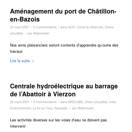
Aménagement du port de Châtillon-
en-Bazois
/
/
24 mars 2021
0 Commentaires
dans
ACN
,
Canal du Nivernais
,
Divers
/
actualités
par
Webmaster
Nos amis plaisanciers seront contents d’apprendre qu’outre des
travaux
Lire la suite
Centrale hydroélectrique au barrage
de l’Abattoir à Vierzon
/
/
22 mars 2021
0 Commentaires
dans
ARECABE
,
Divers actualités
,
Infos
/
environnement
,
La loi sur l'eau
,
Navicabe
par
Webmaster
Les activités diverses sur les voies d’eau ne doivent pas
intervenir