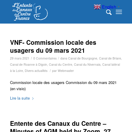
English
▼
VNF- Commission locale des
usagers du 09 mars 2021
/
/
29 mars 2021
0 Commentaires
dans
Canal de Bourgogne
,
Canal de Briare
,
Canal de Roanne à Digoin
,
Canal du Centre
,
Canal du Nivernais
,
Canal latéral
/
à la Loire
,
Divers actualités
par
Webmaster
Commission locale des usagers Commission du 09 mars 2021
(en visio)
Lire la suite
Entente des Canaux du Centre –
Minutes of AGM held by Zoom, 27