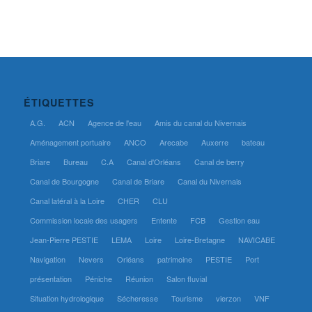
ÉTIQUETTES
A.G.
ACN
Agence de l'eau
Amis du canal du Nivernais
Aménagement portuaire
ANCO
Arecabe
Auxerre
bateau
Briare
Bureau
C.A
Canal d'Orléans
Canal de berry
Canal de Bourgogne
Canal de Briare
Canal du Nivernais
Canal latéral à la Loire
CHER
CLU
Commission locale des usagers
Entente
FCB
Gestion eau
Jean-Pierre PESTIE
LEMA
Loire
Loire-Bretagne
NAVICABE
Navigation
Nevers
Orléans
patrimoine
PESTIE
Port
présentation
Péniche
Réunion
Salon fluvial
Situation hydrologique
Sécheresse
Tourisme
vierzon
VNF