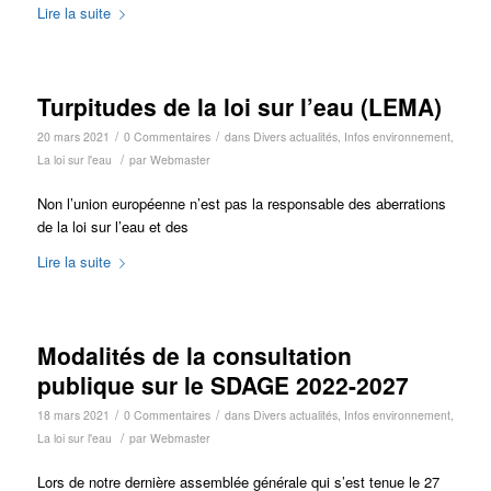
Lire la suite
Turpitudes de la loi sur l’eau (LEMA)
/
/
20 mars 2021
0 Commentaires
dans
Divers actualités
,
Infos environnement
,
/
La loi sur l'eau
par
Webmaster
Non l’union européenne n’est pas la responsable des aberrations
de la loi sur l’eau et des
Lire la suite
Modalités de la consultation
publique sur le SDAGE 2022-2027
/
/
18 mars 2021
0 Commentaires
dans
Divers actualités
,
Infos environnement
,
/
La loi sur l'eau
par
Webmaster
Lors de notre dernière assemblée générale qui s’est tenue le 27