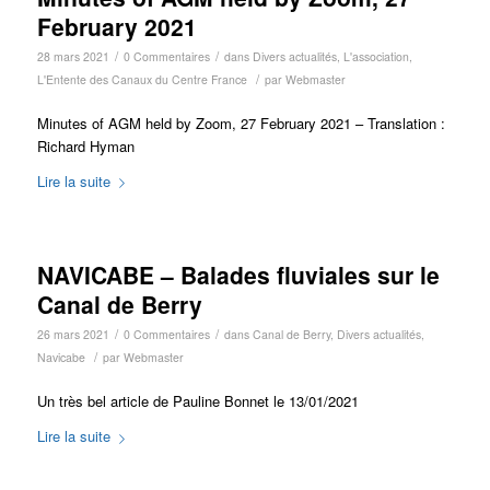
February 2021
/
/
28 mars 2021
0 Commentaires
dans
Divers actualités
,
L'association
,
/
L'Entente des Canaux du Centre France
par
Webmaster
Minutes of AGM held by Zoom, 27 February 2021 – Translation :
Richard Hyman
Lire la suite
NAVICABE – Balades fluviales sur le
Canal de Berry
/
/
26 mars 2021
0 Commentaires
dans
Canal de Berry
,
Divers actualités
,
/
Navicabe
par
Webmaster
Un très bel article de Pauline Bonnet le 13/01/2021
Lire la suite