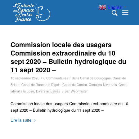
English
▼
Commission locale des usagers
Commission extraordinaire du 10
sept 2020 – Bulletin hydrologique du
11 sept 2020 –
/
/
15 septembre 2020
0 Commentaires
dans
Canal de Bourgogne
,
Canal de
Briare
,
Canal de Roanne à Digoin
,
Canal du Centre
,
Canal du Nivernais
,
Canal
/
latéral à la Loire
,
Divers actualités
par
Webmaster
Commission locale des usagers Commission extraordinaire du 10
sept 2020 – Bulletin hydrologique du 11 sept 2020 –
Lire la suite