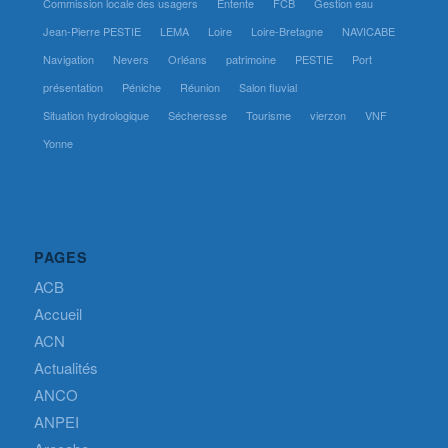
Commission locale des usagers
Entente
FCB
Gestion eau
Jean-Pierre PESTIE
LEMA
Loire
Loire-Bretagne
NAVICABE
Navigation
Nevers
Orléans
patrimoine
PESTIE
Port
présentation
Péniche
Réunion
Salon fluvial
Situation hydrologique
Sécheresse
Tourisme
vierzon
VNF
Yonne
PAGES
ACB
Accueil
ACN
Actualités
ANCO
ANPEI