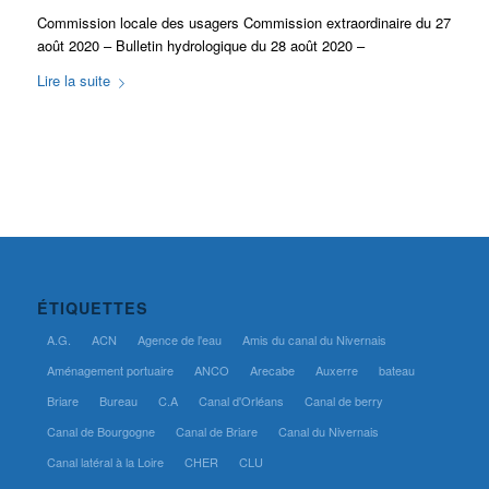
Commission locale des usagers Commission extraordinaire du 27
août 2020 – Bulletin hydrologique du 28 août 2020 –
Lire la suite
ÉTIQUETTES
A.G.
ACN
Agence de l'eau
Amis du canal du Nivernais
Aménagement portuaire
ANCO
Arecabe
Auxerre
bateau
Briare
Bureau
C.A
Canal d'Orléans
Canal de berry
Canal de Bourgogne
Canal de Briare
Canal du Nivernais
Canal latéral à la Loire
CHER
CLU