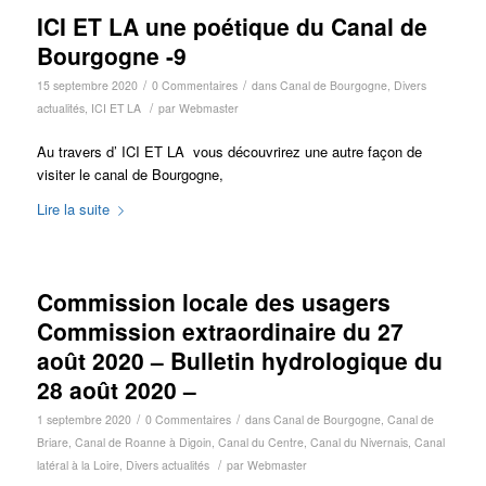
ICI ET LA une poétique du Canal de
Bourgogne -9
/
/
15 septembre 2020
0 Commentaires
dans
Canal de Bourgogne
,
Divers
/
actualités
,
ICI ET LA
par
Webmaster
Au travers d’ ICI ET LA vous découvrirez une autre façon de
visiter le canal de Bourgogne,
Lire la suite
Commission locale des usagers
Commission extraordinaire du 27
août 2020 – Bulletin hydrologique du
28 août 2020 –
/
/
1 septembre 2020
0 Commentaires
dans
Canal de Bourgogne
,
Canal de
Briare
,
Canal de Roanne à Digoin
,
Canal du Centre
,
Canal du Nivernais
,
Canal
/
latéral à la Loire
,
Divers actualités
par
Webmaster