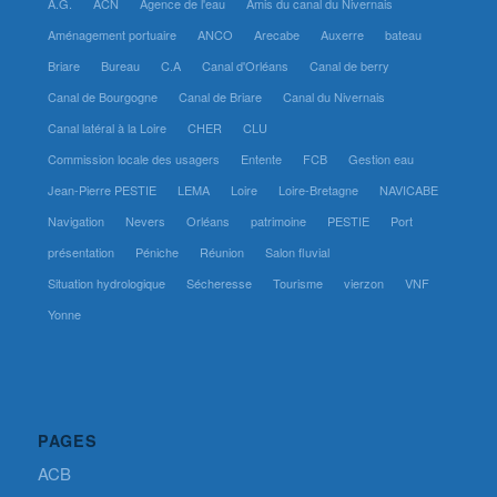
A.G.
ACN
Agence de l'eau
Amis du canal du Nivernais
Aménagement portuaire
ANCO
Arecabe
Auxerre
bateau
Briare
Bureau
C.A
Canal d'Orléans
Canal de berry
Canal de Bourgogne
Canal de Briare
Canal du Nivernais
Canal latéral à la Loire
CHER
CLU
Commission locale des usagers
Entente
FCB
Gestion eau
Jean-Pierre PESTIE
LEMA
Loire
Loire-Bretagne
NAVICABE
Navigation
Nevers
Orléans
patrimoine
PESTIE
Port
présentation
Péniche
Réunion
Salon fluvial
Situation hydrologique
Sécheresse
Tourisme
vierzon
VNF
Yonne
PAGES
ACB